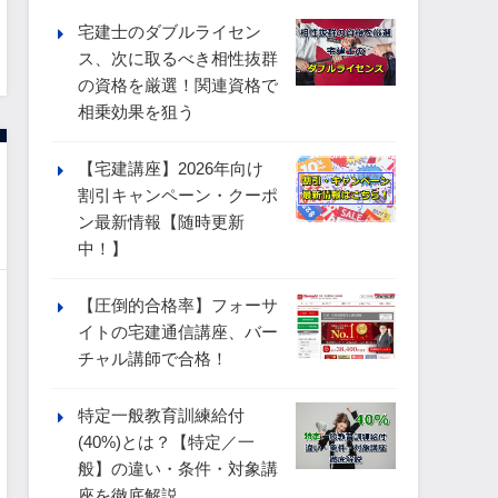
宅建士のダブルライセン
ス、次に取るべき相性抜群
の資格を厳選！関連資格で
相乗効果を狙う
【宅建講座】2026年向け
割引キャンペーン・クーポ
ン最新情報【随時更新
中！】
【圧倒的合格率】フォーサ
イトの宅建通信講座、バー
チャル講師で合格！
特定一般教育訓練給付
(40%)とは？【特定／一
般】の違い・条件・対象講
座を徹底解説