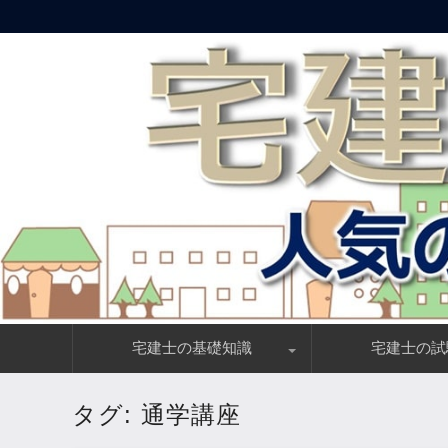
人気の宅建講座比較ランキング
宅建プレミアム
コ
宅建士の基礎知識
宅建士の試
ン
テ
ン
宅建とは？仕事内容とメリットを解説
不動産業界の宅建士は年収◯◯◯万円？！
宅建士は就職・転職に有利？需要と待遇徹底解説
宅建士のダブルライセンス、相性抜群の資格
宅建試験の解答速報
宅建合格に必要な勉強
宅建試験は15%の
受験資格・合格基準
5問免除で有利に受
ツ
タグ:
通学講座
へ
移