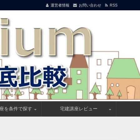
運営者情報
お問い合わせ
RSS
座を条件で探す
宅建講座レビュー
ン・クーポン最新情報
建通信講座まとめ
)向け宅建講座を選ぶ
来る宅建講座を比較
のテキスト・問題集
教育訓練給付の指定講座
問免除者・宅建業従事者割引講座を選ぶ
科・直前対策講座を選ぶ
受験向けの宅建講座を選ぶ
フォーサイト【圧倒的合格率】
クレアール【高効率学習】
資格の大原【手厚いサポート】
スタディング【e-ラーニング最高峰】
アガルート【良コストパフォーマンス】
LEC(東京リーガルマインド)【実力派人気講師】
ユーキャン【スピード学習】
資格の学校TAC【堅実・王道宅建講座】
資格スクエア【最先端AI出題分析】
L・A(エルエー)【強力祝賀金】