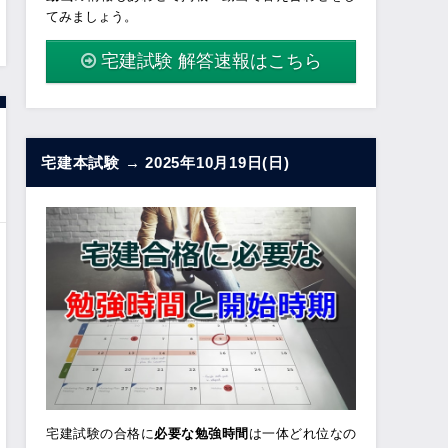
てみましょう。
宅建試験 解答速報はこちら
宅建本試験 → 2025年10月19日(日)
宅建試験の合格に
必要な勉強時間
は一体どれ位なの