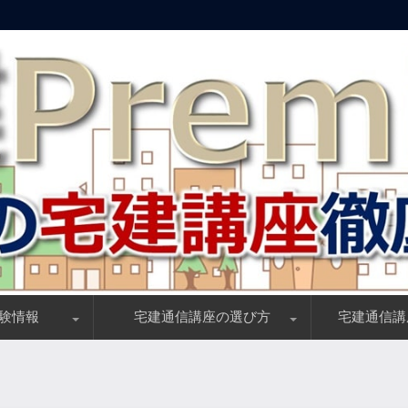
験情報
宅建通信講座の選び方
宅建通信講
で最速手応えチェック
時間(学習期間)
狭き門？合格率が低い理由
・出題科目・免除条件
験！登録講習を徹底解説
宅建講座選びノウハウ、良質講座を受講する5つのコツ
独学／通学／通信、学習法徹底比較
割引・キャンペーンを探す(見つける)方法を伝授！
一般教育訓練給付制度(20%)完全解説
特定一般教育訓練給付(40%)とは？
独学合格！失敗しない理想のテキストの選び方
優れた講義動画の宅建通信講座を選ぶコツ
サポート制度で選ぶ宅建の資格講座
割引キャンペー
受講料が安い宅
初心者(初学者
スマホで勉強出
独学におすすめ
一般・特定一般
他資格優遇・5
独学者向けの単
学習経験者／再