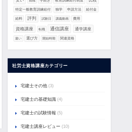
安い
比較
手続き
教育訓練給付制度
就職
特定一般教育訓練給付
独学
申請方法
給付金
評判
給料
費用
試験日
講義動画
通信講座
資格講座
通学講座
転職
選び方
関連資格
違い
開始時期
社労士資格講座カテゴリー
宅建士その他
(3)
宅建士の基礎知識
(4)
宅建士の試験情報
(5)
宅建士講座レビュー
(10)