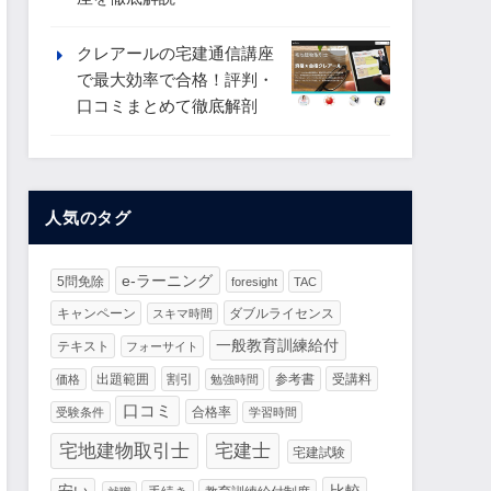
クレアールの宅建通信講座
で最大効率で合格！評判・
口コミまとめて徹底解剖
人気のタグ
e-ラーニング
5問免除
foresight
TAC
キャンペーン
ダブルライセンス
スキマ時間
一般教育訓練給付
テキスト
フォーサイト
出題範囲
割引
参考書
受講料
価格
勉強時間
口コミ
合格率
受験条件
学習時間
宅地建物取引士
宅建士
宅建試験