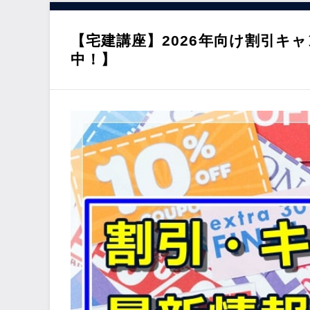
動
【宅建講座】2026年向け割引キ
中！】