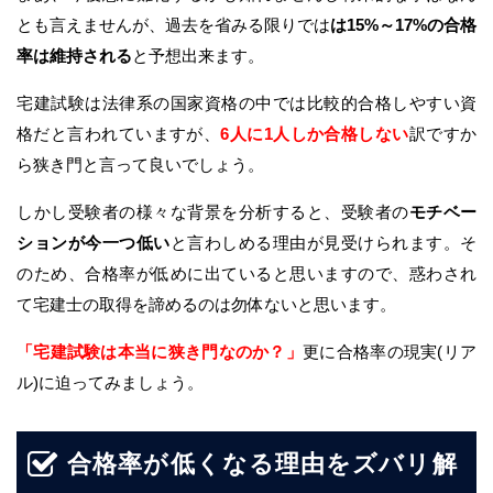
とも言えませんが、過去を省みる限りでは
は15%～17%の合格
率は維持される
と予想出来ます。
宅建試験は法律系の国家資格の中では比較的合格しやすい資
格だと言われていますが、
6人に1人しか合格しない
訳ですか
ら狭き門と言って良いでしょう。
しかし受験者の様々な背景を分析すると、受験者の
モチベー
ションが今一つ低い
と言わしめる理由が見受けられます。そ
のため、合格率が低めに出ていると思いますので、惑わされ
て宅建士の取得を諦めるのは勿体ないと思います。
「宅建試験は本当に狭き門なのか？」
更に合格率の現実(リア
ル)に迫ってみましょう。
合格率が低くなる理由をズバリ解