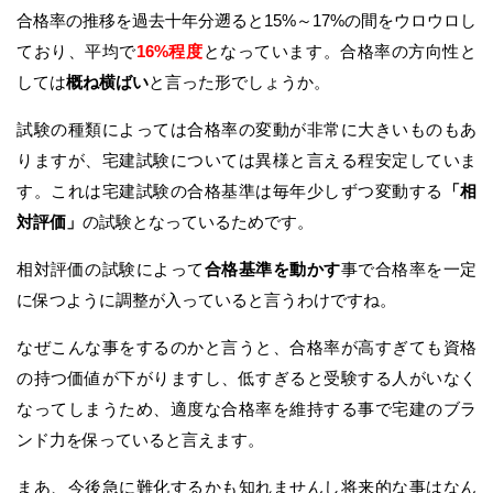
合格率の推移を過去十年分遡ると15%～17%の間をウロウロし
ており、平均で
16%程度
となっています。合格率の方向性と
しては
概ね横ばい
と言った形でしょうか。
試験の種類によっては合格率の変動が非常に大きいものもあ
りますが、宅建試験については異様と言える程安定していま
す。これは宅建試験の合格基準は毎年少しずつ変動する
「相
対評価」
の試験となっているためです。
相対評価の試験によって
合格基準を動かす
事で合格率を一定
に保つように調整が入っていると言うわけですね。
なぜこんな事をするのかと言うと、合格率が高すぎても資格
の持つ価値が下がりますし、低すぎると受験する人がいなく
なってしまうため、適度な合格率を維持する事で宅建のブラ
ンド力を保っていると言えます。
まあ、今後急に難化するかも知れませんし将来的な事はなん