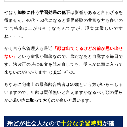
やはり
加齢に伴う学習効果の低下
は影響があると言わざるを
得ません。40代・50代になると業界経験の豊富な方も多いの
で合格率は上がりそうなもんですが、現実は厳しいです
ね・・・。
かく言う私管理人も最近
「顔は出てくるけど名前が思い出せ
ない」
という症状が顕著なので、歳だなあと自覚する毎日で
す。法改正の時に条文を読み直しても、明らかに頭に入って
来ないのがわかります（;´Д⊂）ｸﾞｽﾝ。
ちなみに宅建士の最高齢合格者は90歳という方がいらっしゃ
いますので、年齢は関係無いと言えますがなるべく頭の柔ら
かい
若い内に取っておく
のが良いと思います。
殆どが社会人なので
十分な学習時間
が確