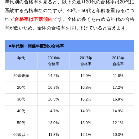
年代別の合格率を見ると、以下の通り30代の合格率は20代に
匹敵する合格率なのですが、40代・50代と年齢を重ねるにつ
れて
合格率は下落傾向
です。全体の多くを占める年代の合格
率が低いため、全体の合格率を押し下げていると言えます。
■年代別・開催年度別の合格率
年代
2016年
2017年
2018年
合格率
合格率
合格率
20歳未満
14.2%
12.9%
11.8%
20代
16.3%
16.8%
17.2%
30代
16.5%
16.2%
16.9%
40代
14.7%
14.9%
14.9%
50代
13.0%
13.9%
12.1%
60歳以上
11.8%
12.1%
10.3%