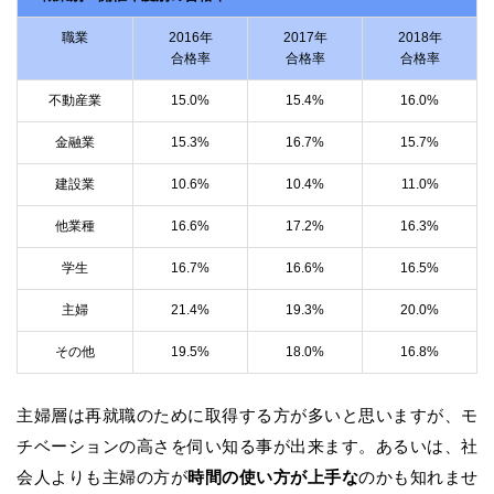
職業
2016年
2017年
2018年
合格率
合格率
合格率
不動産業
15.0%
15.4%
16.0%
金融業
15.3%
16.7%
15.7%
建設業
10.6%
10.4%
11.0%
他業種
16.6%
17.2%
16.3%
学生
16.7%
16.6%
16.5%
主婦
21.4%
19.3%
20.0%
その他
19.5%
18.0%
16.8%
主婦層は再就職のために取得する方が多いと思いますが、モ
チベーションの高さを伺い知る事が出来ます。あるいは、社
会人よりも主婦の方が
時間の使い方が上手な
のかも知れませ