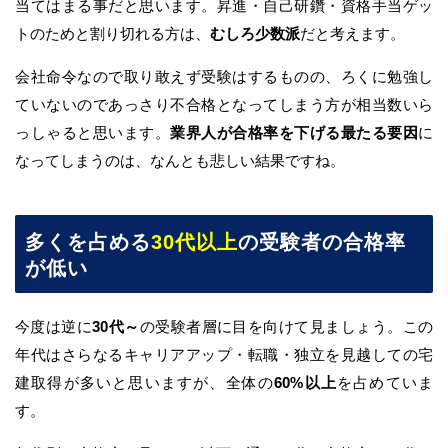
当てはまる事だと思います。昇進・自己研鑽・資格手当ゲッ
トのためと割り切れる方は、
むしろ少数派
だと考えます。
会社命令なので取り敢えず受験はするものの、ろくに勉強し
ていないのであっさり不合格となってしまう方が相当数いら
っしゃると思います。
業界人が合格率を下げる最たる要因
に
なってしまうのは、なんとも悲しい結果ですね。
多くを占める
30代以上
の受験者の合格率
が低い
今度は逆に
30代～
の受験者層に目を向けて見ましょう。この
年代はさらなるキャリアアップ・転職・独立を見越しての宅
建取得が多いと思いますが、全体の
60%以上
を占めていま
す。