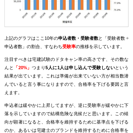
上記のグラフはここ10年の
申込者数・受験者数
と「受験者数 ÷
申込者数」の割合、すなわち
受験率
の推移を示しています。
注目すべきは宅建試験のドタキャン率の高さです、その数な
んと
「20%」
つまり
5人に1人は申し込んで受験しない
という
結果が出ています。これは準備が出来ていない方が相当数潜
んでいると言う事になりますので、合格率を下げる要因と言
えます。
申込者は緩やかに上昇してますが、逆に受験率が緩やかに下
落を示していますので結構危険な兆候だと思います。この傾
向が顕著になると、合格率を維持するために基準点を下げる
のか、あるいは宅建士のブランドを維持するために合格率を