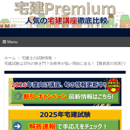
宅建プレミアム
Menu
コ
ン
ホーム
宅建士の試験情報
テ
宅建試験は15%の狭き門？合格率が低い理由に迫る！【難易度の現実(リア
ン
ツ
へ
移
動