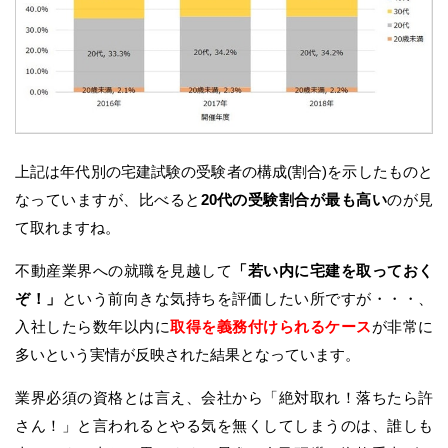
上記は年代別の宅建試験の受験者の構成(割合)を示したものと
なっていますが、比べると
20代の受験割合が最も高い
のが見
て取れますね。
不動産業界への就職を見越して
「若い内に宅建を取っておく
ぞ！」
という前向きな気持ちを評価したい所ですが・・・、
入社したら数年以内に
取得を義務付けられるケース
が非常に
多いという実情が反映された結果となっています。
業界必須の資格とは言え、会社から「絶対取れ！落ちたら許
さん！」と言われるとやる気を無くしてしまうのは、誰しも