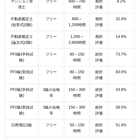
マンション管
フリー
600～700
相対
8.2%
理士
時間
評価
不動産鑑定士
フリー
800～
相対
32.4%
(短答式試験)
1,200時間
評価
不動産鑑定士
フリー
1,200～
相対
14.9%
(論文式試験)
2,900時間
評価
FP3級(学科試
フリー
80～150
絶対
73.7%
験)
時間
評価
FP3級(実技試
フリー
80～150
絶対
83.0%
験)
時間
評価
FP2級(学科試
3級の合格
150～300
絶対
43.9%
験)
等
時間
評価
FP2級(実技試
3級の合格
150～300
絶対
58.5%
験)
等
時間
評価
日商簿記3級
フリー
50～100
絶対
51.4%
時間
評価