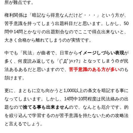
所が難点です。
権利関係は「暗記なら得意なんだけど・・・」という方が、
苦手意識を持ってしまう出題科目だと思います。しかし、50
問中14問とかなりの出題割合なのでここで得点出来ないと、
大きく合格から離れてしまうのが実情です。
中でも「民法」が曲者で、日常から
イメージしづらい表現
が
多く、何度読み返しても「(ﾟДﾟ)ﾊｧ?」となってしまうのが民
法あるあるだと思いますので、
苦手意識のある方が多い
のも
頷けます。
更に、まともに立ち向かうと1,000以上の条文を暗記する事に
なってしまいます。しかし、14問中10問程度は民法絡みの出
題なので
捨てる事も出来ません
ので、なんとも厄介です。的
を絞り込んで学習するのが苦手意識を持たないための攻略法
と言えるでしょう。