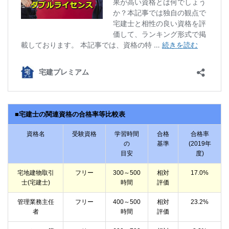
■宅建士の関連資格の合格率等比較表
資格名
受験資格
学習時間
合格
合格率
の
基準
(2019年
目安
度)
宅地建物取引
フリー
300～500
相対
17.0%
士(宅建士)
時間
評価
管理業務主任
フリー
400～500
相対
23.2%
者
時間
評価