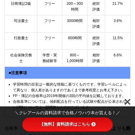
日商簿記2級
フリー
200～300
絶対
21.7%
時間
評価
司法書士
フリー
3000時間
相対
3.6%
評価
行政書士
フリー
800時間
絶対
11.5%
評価
社会保険労務
学歴・実
800～
相対
6.6%
士
務経験等
1,000時間
評価
■注意事項
学習時間の目安は一般的な情報に基づくものです。学習レベルによっ
て異なり、個人差がありますのであくまで参考程度とお考え下さい。
FP・簿記の合格率は2019年開催の3回の平均値を記載しております。
合格基準については、傾斜配点を行っている試験や配点が公表されな
い試験については一部曖昧なものがございます。
＼クレアールの資料請求で合格ノウハウ本が貰える！／
【無料】資料請求はこちら
合格率・学習時間を見比べると、宅建は
日商簿記2級よりも難