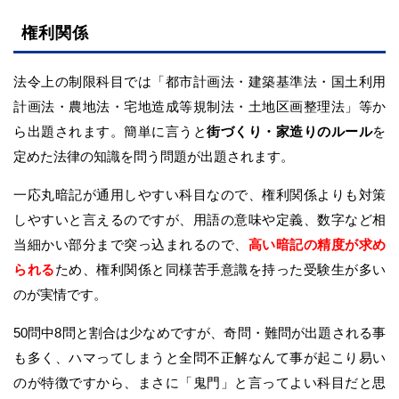
権利関係
法令上の制限科目では「都市計画法・建築基準法・国土利用
計画法・農地法・宅地造成等規制法・土地区画整理法」等か
ら出題されます。簡単に言うと
街づくり・家造りのルール
を
定めた法律の知識を問う問題が出題されます。
一応丸暗記が通用しやすい科目なので、権利関係よりも対策
しやすいと言えるのですが、用語の意味や定義、数字など相
当細かい部分まで突っ込まれるので、
高い暗記の精度が求め
られる
ため、権利関係と同様苦手意識を持った受験生が多い
のが実情です。
50問中8問と割合は少なめですが、奇問・難問が出題される事
も多く、ハマってしまうと全問不正解なんて事が起こり易い
のが特徴ですから、まさに「鬼門」と言ってよい科目だと思