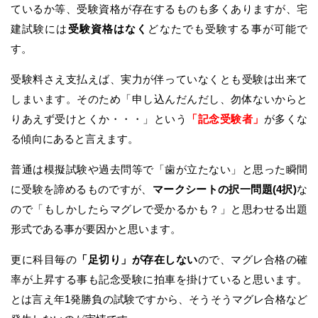
ているか等、受験資格が存在するものも多くありますが、宅
建試験には
受験資格はなく
どなたでも受験する事が可能で
す。
受験料さえ支払えば、実力が伴っていなくとも受験は出来て
しまいます。そのため「申し込んだんだし、勿体ないからと
りあえず受けとくか・・・」という
「記念受験者」
が多くな
る傾向にあると言えます。
普通は模擬試験や過去問等で「歯が立たない」と思った瞬間
に受験を諦めるものですが、
マークシートの択一問題(4択)
な
ので「もしかしたらマグレで受かるかも？」と思わせる出題
形式である事が要因かと思います。
更に科目毎の
「足切り」が存在しない
ので、マグレ合格の確
率が上昇する事も記念受験に拍車を掛けていると思います。
とは言え年1発勝負の試験ですから、そうそうマグレ合格など