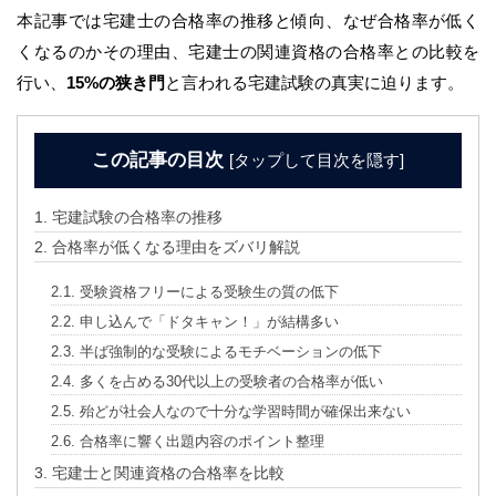
本記事では宅建士の合格率の推移と傾向、なぜ合格率が低く
くなるのかその理由、宅建士の関連資格の合格率との比較を
行い、
15%の狭き門
と言われる宅建試験の真実に迫ります。
この記事の目次
[
タップして目次を隠す
]
1.
宅建試験の合格率の推移
2.
合格率が低くなる理由をズバリ解説
2.1.
受験資格フリーによる受験生の質の低下
2.2.
申し込んで「ドタキャン！」が結構多い
2.3.
半ば強制的な受験によるモチベーションの低下
2.4.
多くを占める30代以上の受験者の合格率が低い
2.5.
殆どが社会人なので十分な学習時間が確保出来ない
2.6.
合格率に響く出題内容のポイント整理
3.
宅建士と関連資格の合格率を比較